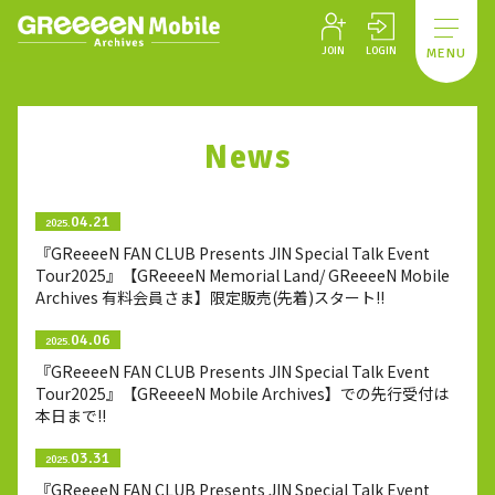
JOIN
LOGIN
MENU
News
04.21
2025.
『GReeeeN FAN CLUB Presents JIN Special Talk Event
Tour2025』【GReeeeN Memorial Land/ GReeeeN Mobile
Archives 有料会員さま】限定販売(先着)スタート!!
04.06
2025.
『GReeeeN FAN CLUB Presents JIN Special Talk Event
Tour2025』【GReeeeN Mobile Archives】での先行受付は
本日まで!!
03.31
2025.
『GReeeeN FAN CLUB Presents JIN Special Talk Event