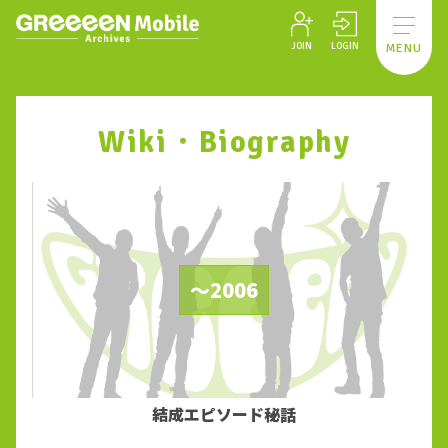
JOIN
LOGIN
MENU
Wiki・Biography
～2006
結成エピソード秘話