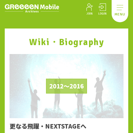
JOIN
LOGIN
MENU
Wiki・Biography
2012～2016
更なる飛躍・NEXTSTAGEへ