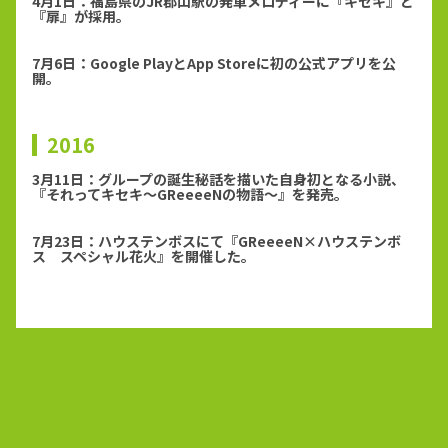
4月1日：福島県のJR郡山駅の発車メロディーに『キセキ』と
『扉』が採用。
7月6日：Google PlayとApp Storeに初の公式アプリを公
開。
2016
3月11日：グループの誕生秘話を描いた自身初となる小説、
『それってキセキ〜GReeeeNの物語〜』を発売。
7月23日：ハウステンボスにて『GReeeeN×ハウステンボ
ス スペシャル花火』を開催した。