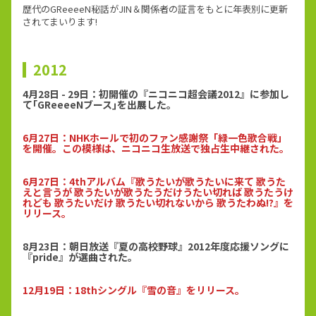
歴代のGReeeeN秘話がJIN＆関係者の証言をもとに年表別に更新
されてまいります!
2012
4月28日 - 29日：初開催の『ニコニコ超会議2012』に参加し
て｢GReeeeNブース｣を出展した。
6月27日：NHKホールで初のファン感謝祭「緑一色歌合戦」
を開催。この模様は、ニコニコ生放送で独占生中継された。
6月27日：4thアルバム『歌うたいが歌うたいに来て 歌うた
えと言うが 歌うたいが歌うたうだけうたい切れば 歌うたうけ
れども 歌うたいだけ 歌うたい切れないから 歌うたわぬ!?』を
リリース。
8月23日：朝日放送『夏の高校野球』2012年度応援ソングに
『pride』が選曲された。
12月19日：18thシングル『雪の音』をリリース。