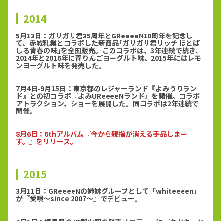
2014
5月13日：ガリガリ君35周年とGReeeeN10周年を記念し
て、赤城乳業とコラボした新商品｢ガリガリ君リッチ ほとば
しる青春の味｣を全国販売。このコラボは、3年連続で続き、
2014年と2016年に青りんごヨーグルト味、2015年にはレモ
ンヨーグルト味を発売した。
7月4日-9月15日：東京都のレジャーランド『よみうりラン
ド』との初コラボ『よみUReeeeNランド』を開催。コラボ
アトラクション、ショーを展開した。同コラボは2年連続で
開催。
8月6日：6thアルバム『今から親指が消える手品しまー
す。』をリリース。
2015
3月11日：GReeeeNの姉妹グループとして「whiteeeen」
が『愛唄〜since 2007〜』でデビュー。